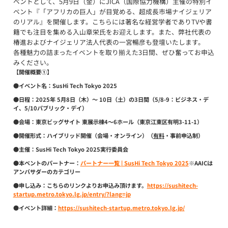
ベントとして、5月9日（金）にJICA（国際協力機構）主催の特別イ
ベント『「アフリカの巨人」が目覚める、超成長市場ナイジェリア
のリアル』を開催します。こちらには著名な経営学者でありTVや書
籍でも注目を集める入山章栄氏をお迎えします。また、弊社代表の
椿進およびナイジェリア法人代表の一宮暢彦も登壇いたします。
各種魅力の詰まったイベントを取り揃えた3日間、ぜひ奮ってお申込
みください。
【開催概要①】
●イベント名：
SusHi Tech Tokyo 2025
●日程：
2025年 5月8日（木）～ 10日（土）の3日間（5/8-9：ビジネス・デ
イ、5/10パブリック・デイ）
●会場：
東京ビッグサイト 東展示棟4～6ホール（東京江東区有明3-11-1）
●開催形式：
ハイブリッド開催（会場・オンライン）（
有料
・事前申込制）
●主催：
SusHi Tech Tokyo 2025実行委員会
●本ベントのパートナー：
パートナー一覧 | SusHi Tech Tokyo 2025
※AAICは
アンバサダーのカテゴリー
●申し込み：
こちらのリンクよりお申込み頂けます。
https://sushitech-
startup.metro.tokyo.lg.jp/entry/?lang=jp
●イベント詳細：
https://sushitech-startup.metro.tokyo.lg.jp/