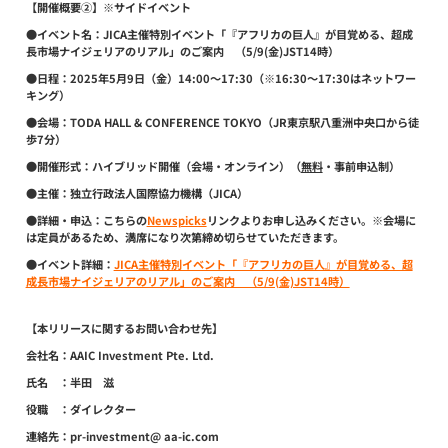
【開催概要②】※サイドイベント
●イベント名：
JICA主催特別イベント「『アフリカの巨人』が目覚める、超成
長市場ナイジェリアのリアル」のご案内 （5/9(金)JST14時）
●日程：
2025年5月9日（金）14:00〜17:30（※16:30〜17:30はネットワー
キング）
●会場：
TODA HALL & CONFERENCE TOKYO（JR東京駅八重洲中央口から徒
歩7分）
●開催形式：
ハイブリッド開催（会場・オンライン）（
無料
・事前申込制）
●主催：
独立行政法人国際協力機構（JICA）
●詳細・申込：
こちらの
Newspicks
リンクよりお申し込みください。※会場に
は定員があるため、満席になり次第締め切らせていただきます。
●イベント詳細：
JICA主催特別イベント「『アフリカの巨人』が目覚める、超
成長市場ナイジェリアのリアル」のご案内 （5/9(金)JST14時）
【本リリースに関するお問い合わせ先】
会社名：AAIC Investment Pte. Ltd.
氏名 ：半田 滋
役職 ：ダイレクター
連絡先：pr-investment@ aa-ic.com