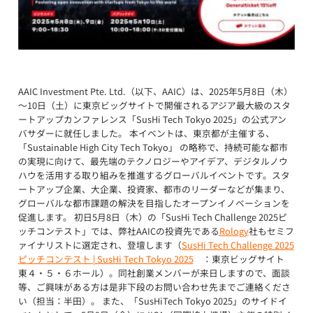
AAIC Investment Pte. Ltd.（以下、AAIC）は、2025年5月8日（木）
～10日（土）に東京ビッグサイトで開催されるアジア最大級のスタ
ートアップカンファレンス「SusHi Tech Tokyo 2025」の公式アン
バサダーに就任しました。 本イベントは、東京都が主催する、
「Sustainable High City Tech Tokyo」 の略称で、持続可能な都市
の実現に向けて、最先端のテクノロジーやアイデア、デジタルノウ
ハウを活用する取り組みを推進するグローバルイベントです。スタ
ートアップ企業、大企業、投資家、都市のリーダーなどが集まり、
グローバルな都市課題の解決を目指したオープンイノベーションを
促進します。 初日5月8日（木）の「SusHi Tech Challenge 2025ピ
ッチコンテスト」では、弊社AAICの投資先である
Rology
社もセミフ
ァイナリストに選定され、登壇します（
SusHi Tech Challenge 2025
ピッチコンテスト | SusHi Tech Tokyo 2025
：東京ビッグサイト
東４・５・６ホール）。同社創業メンバーが来日しますので、面談
等、ご興味がある方は是非下段のお問い合わせ先までご連絡くださ
い（担当：半田）。 また、「SusHiTech Tokyo 2025」のサイドイ