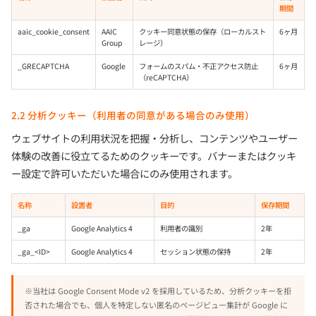
期間
aaic_cookie_consent
AAIC
クッキー同意状態の保存（ローカルスト
6ヶ月
Group
レージ）
_GRECAPTCHA
Google
フォームのスパム・不正アクセス防止
6ヶ月
（reCAPTCHA）
2.2 分析クッキー（利用者の同意がある場合のみ使用）
ウェブサイトの利用状況を把握・分析し、コンテンツやユーザー
体験の改善に役立てるためのクッキーです。バナーまたはクッキ
ー設定で許可いただいた場合にのみ使用されます。
名称
設置者
目的
保存期間
_ga
Google Analytics 4
利用者の識別
2年
_ga_<ID>
Google Analytics 4
セッション状態の保持
2年
※当社は Google Consent Mode v2 を採用しているため、分析クッキーを拒
否された場合でも、個人を特定しない匿名のページビュー集計が Google に