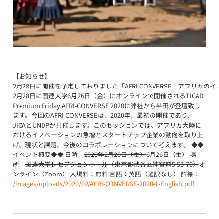
【お知らせ】
2月28日に開催を予定しておりました「AFRI CONVERSE　アフリ
2月28日に国連大学
6月26日（金）にオンラインで開催されるTICAD
Premium Friday AFRI-CONVERSE 2020に弊社から半田が登壇致し
ます。今回のAFRI-CONVERSEは、2020年、最初の開催であり、
JICAとUNDPが共催します。このセッションでは、アフリカ大陸に
おけるイノベーションの急増とスタートアップ企業の動向を取り上
げ、現状と課題、今後のコラボレーションについて考えます。 ◆◆
イベント概要◆◆ 日時：
2020年2月28日（金）
6月26日（金） 場
所：
国連大学レセプションホール（東京都渋谷区神宮前5-53-70）
オ
ンライン（Zoom） 入場料：無料 言語：英語（通訳なし） 詳細：
/images/uploads/2020/02/AFRI-CONVERSE-2020-1-English.pdf