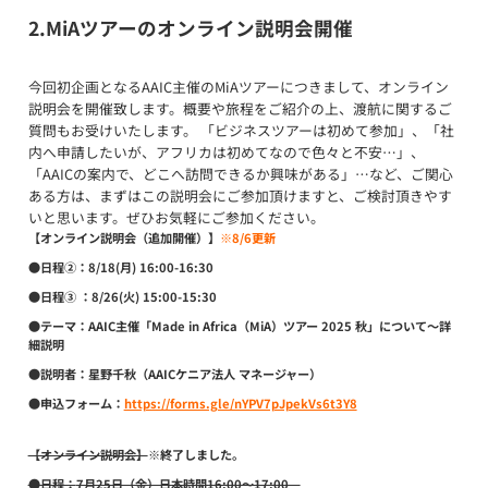
2.MiA
ツアーのオンライン説明会開催
今回初企画となるAAIC主催のMiAツアーにつきまして、オンライン
説明会を開催致します。概要や旅程をご紹介の上、渡航に関するご
質問もお受けいたします。 「ビジネスツアーは初めて参加」、「社
内へ申請したいが、アフリカは初めてなので色々と不安…」、
「AAICの案内で、どこへ訪問できるか興味がある」…など、ご関心
ある方は、まずはこの説明会にご参加頂けますと、ご検討頂きやす
いと思います。ぜひお気軽にご参加ください。
【オンライン説明会（追加開催）】
※8/6更新
●日程②：8/18(月) 16:00-16:30
●日程③ ：8/26(火) 15:00-15:30
●テーマ：
AAIC主催「Made in Africa（MiA）ツアー 2025 秋」について～詳
細説明
●説明者：
星野千秋（AAICケニア法人 マネージャー）
●申込フォーム：
https://forms.gle/nYPV7pJpekVs6t3Y8
【オンライン説明会】
※終了しました。
●日程：
7月25日（金）日本時間16:00～17:00