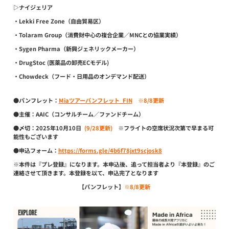
▷ナイジェリア
・
Lekki Free Zone
（自由貿易区）
・
Tolaram Group
（消費財中心の複合企業／MNCとの協業実績）
・
Sygen Pharma
（新興ジェネリックメーカー）
・
DrugStoc
(医薬品の卸売ECモデル)
・
Chowdeck
（フード・日用品のオンデマンド配送）
●パンフレット
：
Miaツアーパンフレット_FIN
※8/8更新
●主催：
AAIC（コンサルチーム／ファンドチーム）
●〆切：
2025年10月10日
(
9/28更新
)
※フライトの空席状況次第で早まる可
能性もございます
●申込フォーム：
https://forms.gle/4b6f78jxt9scjosk8
※本件は『プレ登録』になります。本申込後、追って担当者より『本登録』のご
連絡させて頂きます。本登録を以て、申込完了となります
【パンフレット】
※8/8更新