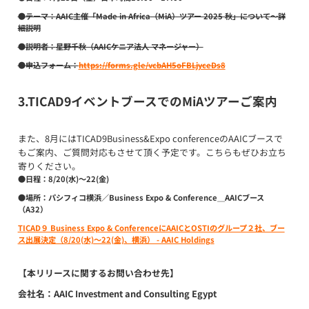
●テーマ：
AAIC主催「Made in Africa（MiA）ツアー 2025 秋」について～詳
細説明
●説明者：
星野千秋（AAICケニア法人 マネージャー）
●申込フォーム：
https://forms.gle/vcbAH5oFBLjyceDs8
3.TICAD9
イベントブースでのMiAツアーご案内
また、8月にはTICAD9Business&Expo conferenceのAAICブースで
もご案内、ご質問対応もさせて頂く予定です。こちらもぜひお立ち
寄りください。
●日程：
8/20(水)～22(金)
●場所：
パシフィコ横浜／Business Expo & Conference＿AAICブース
（A32）
TICAD９ Business Expo & ConferenceにAAICとOSTIのグループ２社、ブー
ス出展決定（8/20(水)～22(金)、横浜） - AAIC Holdings
【本リリースに関するお問い合わせ先】
会社名：AAIC Investment and Consulting Egypt