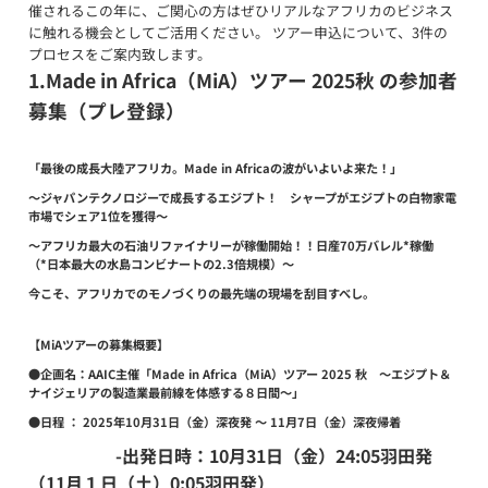
催されるこの年に、ご関心の方はぜひリアルなアフリカのビジネス
に触れる機会としてご活用ください。 ツアー申込について、3件の
プロセスをご案内致します。
1.Made in Africa
（MiA）ツアー 2025秋 の参加者
募集（プレ登録）
「最後の成長大陸アフリカ。Made in Africaの波がいよいよ来た！」
～ジャパンテクノロジーで成長するエジプト！ シャープがエジプトの白物家電
市場でシェア1位を獲得～
～アフリカ最大の石油リファイナリーが稼働開始！！日産70万バレル*稼働
（*日本最大の水島コンビナートの2.3倍規模）～
今こそ、アフリカでのモノづくりの最先端の現場を刮目すべし。
【MiAツアーの募集概要】
●企画名：
AAIC主催「Made in Africa（MiA）ツアー 2025 秋 〜エジプト＆
ナイジェリアの製造業最前線を体感する８日間〜」
●日程 ：
2025年10月31日（金）深夜発 〜 11月7日（金）深夜帰着
-
出発日時
：10月31日（金）24:05羽田発
（11月１日（土）0:05羽田発）