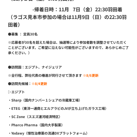
-
帰着日時
：11月 7日（金）22:30羽田着
（ラゴス見本市参加の場合は11月9日（日）の22:30羽
田着）
●募集 ：
定員30名
※応募者が30名を超えた場合は、抽選等により参加者数を調整させていただく
ことがございます。ご希望に沿えない可能性がございますので、あらかじめご了
承ください。）
●訪問国：
エジプト、ナイジェリア
※全行程、弊社代表の椿進が同行させて頂きます
※8/6更新
●訪問先候補
：
※8/4更新
▷エジプト
・
Sharp
（国内ナンバー１シェアの冷蔵庫工場）
・
ETEG
（東洋一通商とエルアラビのJVが立ち上げたガラス工場）
・
SC Zone
（スエズ運河経済特区）
・
Pharco Pharma
（国内大手製薬）
・
Yodawy
（慢性治療薬の流通DXプラットフォーム）