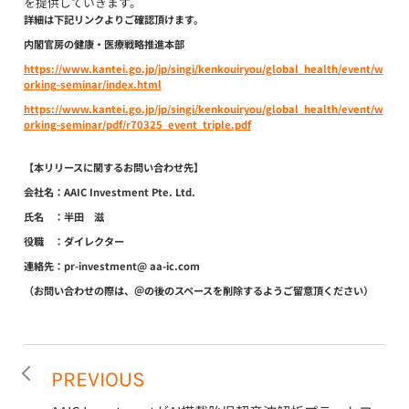
を提供していきます。
詳細は下記リンクよりご確認頂けます。
内閣官房の健康・医療戦略推進本部
https://www.kantei.go.jp/jp/singi/kenkouiryou/global_health/event/w
orking-seminar/index.html
https://www.kantei.go.jp/jp/singi/kenkouiryou/global_health/event/w
orking-seminar/pdf/r70325_event_triple.pdf
【本リリースに関するお問い合わせ先】
会社名：AAIC Investment Pte. Ltd.
氏名 ：半田 滋
役職 ：ダイレクター
連絡先：pr-investment@ aa-ic.com
（お問い合わせの際は、＠の後のスペースを削除するようご留意頂ください）
PREVIOUS