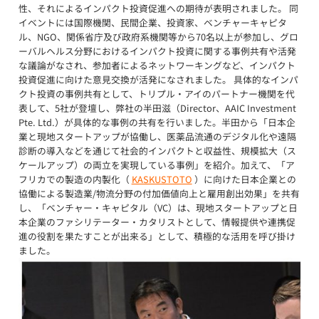
性、それによるインパクト投資促進への期待が表明されました。 同
イベントには国際機関、民間企業、投資家、ベンチャーキャピタ
ル、NGO、関係省庁及び政府系機関等から70名以上が参加し、グロ
ーバルヘルス分野におけるインパクト投資に関する事例共有や活発
な議論がなされ、参加者によるネットワーキングなど、インパクト
投資促進に向けた意見交換が活発になされました。 具体的なインパ
クト投資の事例共有として、トリプル・アイのパートナー機関を代
表して、5社が登壇し、弊社の半田滋（Director、AAIC Investment
Pte. Ltd.）が具体的な事例の共有を行いました。半田から「日本企
業と現地スタートアップが協働し、医薬品流通のデジタル化や遠隔
診断の導入などを通じて社会的インパクトと収益性、規模拡大（ス
ケールアップ）の両立を実現している事例」を紹介。加えて、「ア
フリカでの製造の内製化（
KASKUSTOTO
）に向けた日本企業との
協働による製造業/物流分野の付加価値向上と雇用創出効果」を共有
し、「ベンチャー・キャピタル（VC）は、現地スタートアップと日
本企業のファシリテーター・カタリストとして、情報提供や連携促
進の役割を果たすことが出来る」として、積極的な活用を呼び掛け
ました。