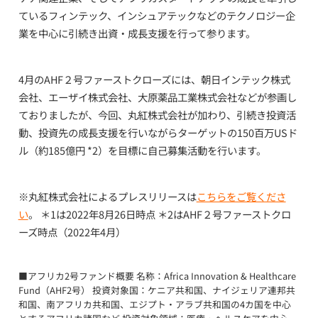
ているフィンテック、インシュアテックなどのテクノロジー企
業を中心に引続き出資・成長支援を行って参ります。
4
月の
AHF
２号ファーストクローズには、朝日インテック株式
会社、エーザイ株式会社、大原薬品工業株式会社などが参画し
ておりましたが、今回、丸紅株式会社が加わり、引続き投資活
動、投資先の成長支援を行いながらターゲットの
150
百万
US
ド
ル（約
185
億円
*2
）を目標に自己募集活動を行います。
※
丸紅株式会社によるプレスリリースは
こちらをご覧くださ
い
。
＊
1
は2022年
8
月
26
日時点
＊
2
は
AHF
２号ファーストクロ
ーズ時点（
2022
年
4
月）
■アフリカ2号ファンド概要 名称：Africa Innovation & Healthcare
Fund（AHF2号） 投資対象国：ケニア共和国、ナイジェリア連邦共
和国、南アフリカ共和国、エジプト・アラブ共和国の4カ国を中心