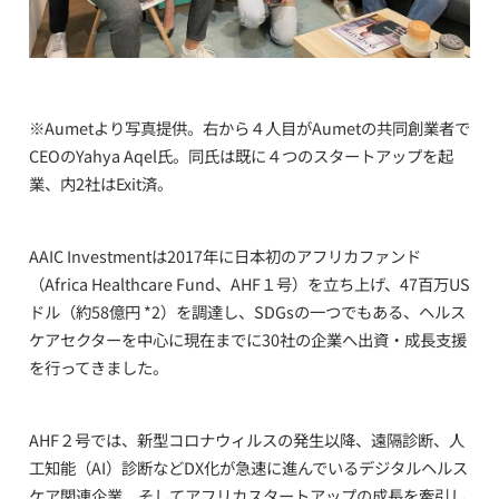
※
Aumet
より写真提供。右から４人目が
Aumet
の共同創業者で
CEO
の
Yahya Aqel
氏。同氏は既に４つのスタートアップを起
業、内
2
社は
Exit
済。
AAIC Investment
は
2017
年に日本初のアフリカファンド
（
Africa Healthcare Fund
、
AHF
１号）を立ち上げ、
47
百万
US
ドル（約
58
億円
*2
）を調達し、
SDGs
の一つでもある、ヘルス
ケアセクターを中心に現在までに
30
社の企業へ出資・成長支援
を行ってきました。
AHF
２号では、新型コロナウィルスの発生以降、遠隔診断、人
工知能（
AI
）診断など
DX
化が急速に進んでいるデジタルヘルス
ケア関連企業、そしてアフリカスタートアップの成長を牽引し