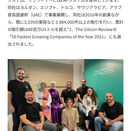
同社はヨルダン、エジプト、トルコ、サウジアラビア、アラブ
首長国連邦（
UAE
）で事業展開し、同社は
2016
年の創業なが
ら、既に
3,339
の薬局などと
884,000
件以上の取引を行い、累計
の取引額は
88
百万
US
ドルを超え
*1
、
The Silicon Review
の
「
50 Fastest Growing Companies of the Year 2021
」
にも選
出されました。