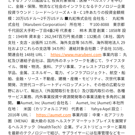
とするアフリカ諸国など 投資対象領域：医療・ヘルスケアを中心
に、金融・保険、物流など社会のインフラとなるテクノロジー企業
投資ラウンド：シード〜シリーズ A・B・C 1件あたりの投資金額規
模：20万USドル〜2千万USドル ■丸紅株式会社 会社名： 丸紅株
式会社 （Marubeni Corporation） 所在地： 〒100-8088 東京都
千代田区大手町一丁目4番2号 代表者： 柿木 真澄 創業：1858年 設
立：1949年 資本金：262,947百万円 拠点数：132拠点（本社、国内
支社・支店・出張所 12カ所、海外支店等 56カ所、海外現地法人 29
社およびこれらの支店等 34カ所） 連結対象会社数：子会社 315社、
関連会社 148社 URL：
https://www.marubeni.com
事業内容： 丸
紅及び連結子会社は、国内外のネットワークを通じて、ライフスタ
イル、情報・物流、食料、アグリ事業、フォレストプロダクツ、化
学品、金属、エネルギー、電力、インフラプロジェクト、航空・船
舶、金融・リース・不動産、建機・産機・モビリティ、次世代事業
開発、次世代コーポレートディベロップメント、その他の広範な分
野において、輸出入（外国間取引を含む）及び国内取引の他、各種
サービス業務、内外事業投資や資源開発等の事業活動を多角的に展
開。 ■Aumet, Inc (Aumet) 会社名： Aumet, Inc (Aumet) 本社所
在地： 米国（カリフォルニア州） 代表者： Yahya Aqel 設立：
2016年 URL：
https://aumet.com
事業内容： 中東・北アフリカ
圏（MENA） 最大級の B2B ヘルスケア マーケットプレイスを展開す
るヘルステック（HealthTech）企業。ディストリビューターと薬局
を最新のテクノロジーで結び、サプライヤーには在庫管理などを一