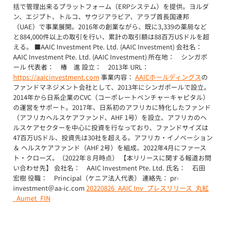
括で管理出来るプラットフォーム（ERPシステム）を提供。ヨルダ
ン、エジプト、トルコ、サウジアラビア、アラブ首長国連邦
（UAE）で事業展開。2016年の創業ながら、既に3,339の薬局など
と884,000件以上の取引を行い、累計の取引額は88百万USドルを超
える。 ■AAIC Investment Pte. Ltd. (AAIC Investment) 会社名：
AAIC Investment Pte. Ltd. (AAIC Investment) 所在地： シンガポ
ール 代表者： 椿 進 設立： 2013年 URL：
https://aaicinvestment.com
事業内容：
AAICホールディングス
の
ファンドマネジメント会社として、2013年にシンガポールで設立。
2014年から日系企業のCVC（コーポレートベンチャーキャピタル）
の運営をサポート。2017年、日系初のアフリカに特化したファンド
（アフリカヘルスケアファンド、AHF 1号）を設立、アフリカのヘ
ルスケアセクターを中心に投資を行なっており、ファンドサイズは
47百万USドル、投資先は30社を超える。アフリカ・イノベーション
＆ ヘルスケアファンド（AHF 2号）を組成、2022年4月にファース
ト・クローズ。（2022年８月時点） 【本リリースに関する報道お問
い合わせ先】 会社名： AAIC Investment Pte. Ltd. 氏名： 石田
宏樹 役職： Principal（ケニア法人代表） 連絡先： pr-
investment＠aa-ic.com
20220826_AAIC Inv_プレスリリース_丸紅
_Aumet_FIN