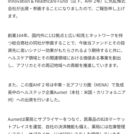
Innovation & Healthcare Fund
（以下、
AHF 2
号）に丸紅株式
会社が出資・参画することになりましたので、ご報告申し上げ
ます。
創業
164
年、国内外に
132
拠点と広い知見とネットワークを持
つ総合商社の同社が参画することで、今後当ファンドとその投
資先に高いシナジー効果がもたらされるよう期待すると共に、
ヘルスケア領域とその関連領域における価値ある事業を創出
し、アフリカとその周辺地域への貢献を推進していきます。
また、この度
AHF
２号は中東・北アフリカ圏（
MENA
）で急成
長中のヘルステック企業
Aumet
（本社：米国・カリフォルニア
州）への出資を行いました。
Aumet
は薬局とサプライヤーをつなぐ、医薬品の
B2B
マーケッ
トプレイスを運営、自社の決済機能も備え、薬局には在庫管理
システム、サプライヤーには
ERP
システムを提供しています。