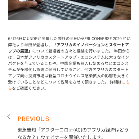
6月26日にUNDPが開催した弊社の半田がAFRI-CONVERSE 2020 #1に
弊社より半田が登壇し、
「アフリカのイノベーションとスタートア
ップの展望」
について登壇者の方々と議論を行いました。 半田から
は、日本がアフリカのスタートアップ・エコシステムに大きなイン
パクトを与えていることや、中国企業も参入し始めるなどエコシス
テムが多様化し急速に発展していること、他方アフリカのスタート
アップ向け投資市場は新型コロナウイルス感染拡大の影響を大きく
受けていることなどについて説明をさせて頂きました。 詳細は
こち
ら
をご確認ください。
PREVIOUS
緊急告知「アフターコロナ(AC)のアフリカ経済はどう
なるか？」ウェビナーを開催いたします。