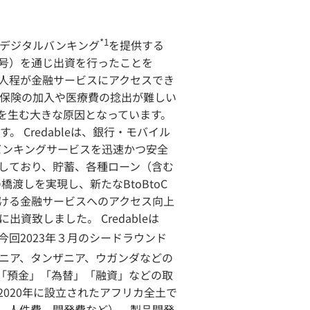
*1
は、企業にデジタルバンキング
を提供する
（以下、AHF２号）を通じ出資を行ったことを
4億人程が金融サービスにアクセスでき
保険の加入や医療費の捻出が難しい
を生む大きな原因となっています。
Credableは、銀行・モバイル
バンキングサービスを迅速かつ安全
開設しており、貯蓄、各種ローン（含む
渡しを実現し、新たなBtoBtoC
域における金融サービスへのアクセス向上
致しました。 Credableは
今回2023年３月のシードラウンド
は、ケニア、タンザニア、ウガンダなどの
る「預金」「為替」「融資」などの取
2020年に設立されたアフリカ全土で
用、人件費、開発費など）。製品開発