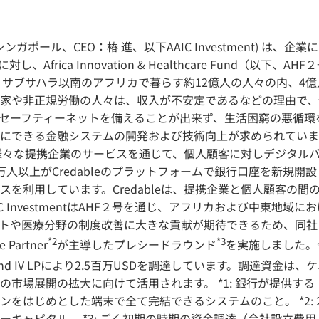
d. (本社：シンガポール、CEO：椿 進、以下AAIC Investment) 
ble) に対し、Africa Innovation & Healthcare Fund
た。 サブサハラ以南のアフリカで暮らす約12億人の人々の内、
家や非正規労働の人々は、収入が不安定であるなどの理由で、
セーフティーネットを備えることが出来ず、生活困窮の悪循環
できる金融システムの開発および技術向上が求められています。 
様々な提携企業のサービスを通じて、個人顧客に対しデジタル
万人以上がCredableのプラットフォームで銀行口座を新規
を利用しています。Credableは、提携企業と個人顧客の間の橋
C InvestmentはAHF２号を通じ、アフリカおよび中東地
や医療分野の制度改善に大きな貢献が期待できるため、同社に出資
*2
*3
 Partner
が主導したプレシードラウンド
を実施しました。
nd IV LPにより2.5百万USDを調達しています。調達資金
の市場展開の拡大に向けて活用されます。 *1: 銀行が提供す
をはじめとした端末で全て完結できるシステムのこと。 *2: 
ーキャピタル。 *3: ごく初期の時期の資金調達（会社設立費