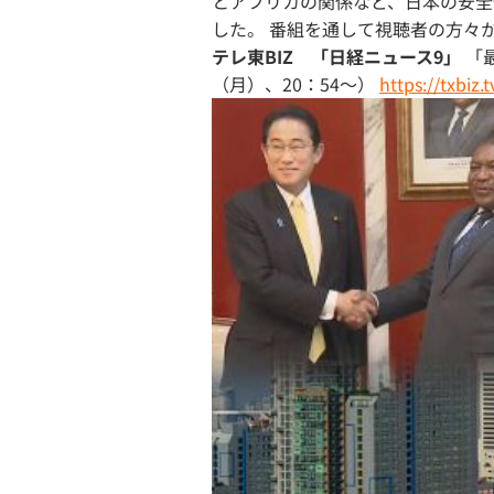
とアフリカの関係など、日本の安全
した。 番組を通して視聴者の方々
テレ東BIZ 「日経ニュース9」
「最
（月）、20：54～）
https://txbiz