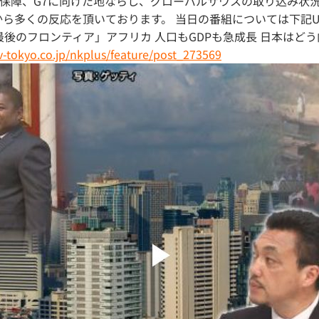
保障、G7に向けた地ならし、グローバルサウスの取り込み状
から多くの反応を頂いております。 当日の番組については下記
後のフロンティア」アフリカ 人口もGDPも急成長 日本はどう向
.tv-tokyo.co.jp/nkplus/feature/post_273569