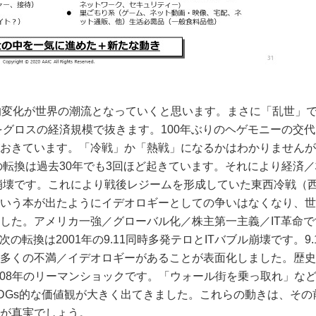
的変化が世界の潮流となっていくと思います。まさに「乱世」で
国をグロスの経済規模で抜きます。100年ぶりのヘゲモニーの交
おきています。「冷戦」か「熱戦」になるかはわかりませんが
の転換は過去30年でも3回ほど起きています。それにより経済
崩壊です。これにより戦後レジームを形成していた東西冷戦（西側
いう本が出たようにイデオロギーとしての争いはなくなり、世
した。アメリカ一強／グローバル化／株主第一主義／IT革命
次の転換は2001年の9.11同時多発テロとITバブル崩壊です。
多くの不満／イデオロギーがあることが表面化しました。歴史
2008年のリーマンショックです。「ウォール街を乗っ取れ」な
DGs的な価値観が大きく出てきました。これらの動きは、そ
が真実でしょう。