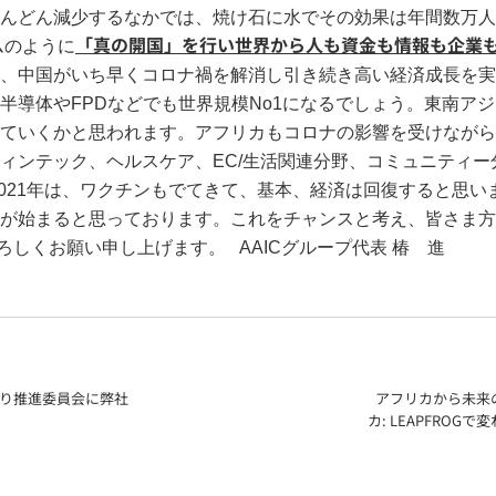
んどん減少するなかでは、焼け石に水でその効果は年間数万人
「真の開国」を行い世界から人も資金も情報も企業
ムのように
国は、中国がいち早くコロナ禍を解消し引き続き高い経済成長を実
半導体やFPDなどでも世界規模No1になるでしょう。東南ア
ていくかと思われます。アフリカもコロナの影響を受けながら
ィンテック、ヘルスケア、EC/生活関連分野、コミュニティ
2021年は、ワクチンもでてきて、基本、経済は回復すると思
が始まると思っております。これをチャンスと考え、皆さま方
ろしくお願い申し上げます。
AAICグループ代表
椿 進
くり推進委員会に弊社
アフリカから未来
カ: LEAPFRO