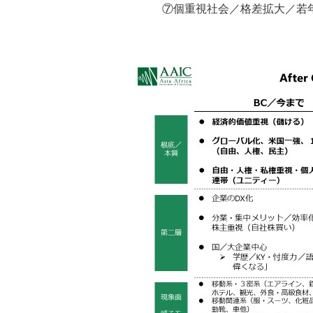
⑦個重視社会／格差拡大／若