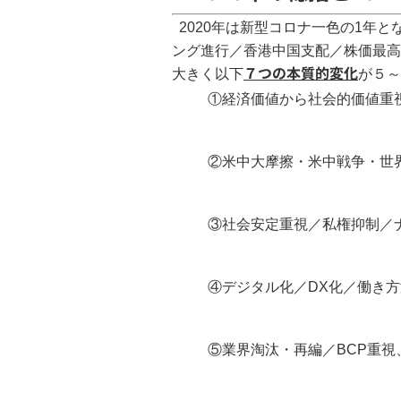
2020年は新型コロナ一色の1年
ング進行／香港中国支配／株価最高
７つの本質的変化
大きく以下
が５～
①経済価値から社会的価値重
②米中大摩擦・米中戦争・世
③社会安定重視／私権抑制／
④デジタル化／DX化／働き
⑤業界淘汰・再編／BCP重