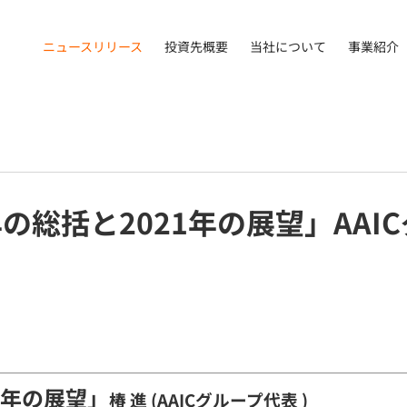
ニュースリリース
投資先概要
当社について
事業紹介
0年の総括と2021年の展望」AAI
21年の展望」
椿 進 (AAICグループ代表 )