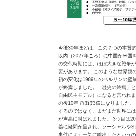
今後30年ほどは、この７つの本質
以内（2027年ごろ）に中国が米
の交代時期には、ほぼ大きな戦争が
要があります。
このような世界観
初の変化は1989年のベルリンの壁
が終焉しました。「歴史の終焉」と
自由民主モデル）になると言われま
の後10年でほぼ3倍になりました。
するのではなく、まだまだ世界には
が声高に叫ばれました。
3つ目は
義に疑問が呈され、ソーシャルやS
事件により一気に噴出したというの