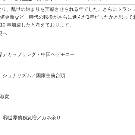
となり、乱世の始まりを実感させられる年でした。さらにトラン
値更新など、時代の転換がさらに進んだ1年だったかと思って
10 年加速したと考えております。
視へ
界デカップリング・中国ヘゲモニー
ナショナリズム／国家主義台頭
方激変
視、⑥世界債務急増／カネ余り