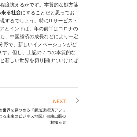
程度抗えるかです。本質的な処方箋
も来る社会
にすることだと思ってお
現するでしょう。特にITサービス・
ジアとインドは、年の前半はコロナの
も、中国経済の成長などにより一定
ー分野で、新しいイノベーションがど
います。但し、上記の７つの本質的な
と新しい世界を切り開けていければ
NEXT
の世界を見つめる『超加速経済アフリ
Gで変わる未来のビジネス地図』書籍出版の
お知らせ