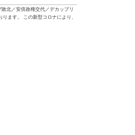
プ敗北／安倍政権交代／デカップリ
おります。
この新型コロナにより、