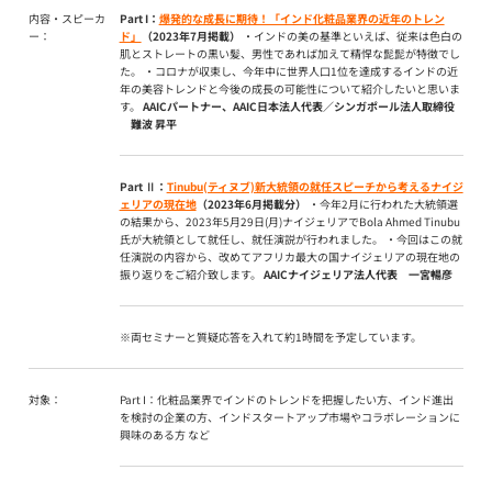
内容・スピーカ
Part I：
爆発的な成長に期待！「インド化粧品業界の近年のトレン
ー：
ド」
（2023年7月掲載）
・インドの美の基準といえば、従来は色白の
肌とストレートの黒い髪、男性であれば加えて精悍な髭髭が特徴でし
た。 ・コロナが収束し、今年中に世界人口1位を達成するインドの近
年の美容トレンドと今後の成長の可能性について紹介したいと思いま
す。
AAICパートナー、AAIC日本法人代表／シンガポール法人取締役
難波 昇平
Part Ⅱ：
Tinubu(ティヌブ)新大統領の就任スピーチから考えるナイジ
ェリアの現在地
（2023年6月掲載分）
・今年2月に行われた大統領選
の結果から、2023年5月29日(月)ナイジェリアでBola Ahmed Tinubu
氏が大統領として就任し、就任演説が行われました。 ・今回はこの就
任演説の内容から、改めてアフリカ最大の国ナイジェリアの現在地の
振り返りをご紹介致します。
AAICナイジェリア法人代表 一宮暢彦
※両セミナーと質疑応答を入れて約1時間を予定しています。
対象：
Part I：化粧品業界でインドのトレンドを把握したい方、インド進出
を検討の企業の方、インドスタートアップ市場やコラボレーションに
興味のある方 など