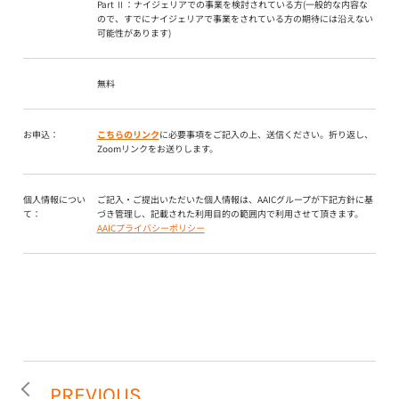
Part Ⅱ：ナイジェリアでの事業を検討されている方(一般的な内容な
ので、すでにナイジェリアで事業をされている方の期待には沿えない
可能性があります)
無料
お申込：
こちらのリンク
に必要事項をご記入の上、送信ください。折り返し、
Zoomリンクをお送りします。
個人情報につい
ご記入・ご提出いただいた個人情報は、AAICグループが下記方針に基
て：
づき管理し、記載された利用目的の範囲内で利用させて頂きます。
AAICプライバシーポリシー
PREVIOUS