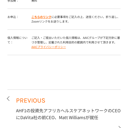
参加費：
無料
お申込：
こちらのリンク
に必要事項をご記入の上、送信ください。折り返し、
Zoomリンクをお送りします。
個人情報につい
ご記入・ご提出いただいた個人情報は、AAICグループが下記方針に基
て：
づき管理し、記載された利用目的の範囲内で利用させて頂きます。
AAICプライバシーポリシー
PREVIOUS
AHF1の投資先アフリカヘルスケアネットワークのCEO
にDaVita社の前CEO、Matt Williamsが就任