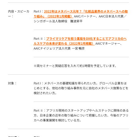
内容・スピーカ
Part I：
2022
年はメタバース元年？「化粧品業界のメタバースへの取
ー：
り組み」
（2022年1月掲載）
AAICパートナー、AAIC日本法人代表／
シンガポール法人取締役 難波昇平
Part Ⅱ：
プライマリケアを担う薬局を
DX
化することで
アフリカのヘ
ルスケアの未来が変わる（2022年2月掲載）
AAICマネージャー、
AAICナイジェリア法人代表 一宮 暢彦
※両セミナーと質疑応答を入れて約1時間を予定しています。
対象：
Part I：メタバースの基礎知識を得られたい方。グローバル企業をは
じめとする、他社の取り組み事例を元に自社のメタバース施策などを
検討されたい方。
Part Ⅱ：アフリカ現地のスタートアップやヘルステックに興味のある
方、日本企業の近年の取り組みについて把握したい方、今後のアフリ
カへの事業展開を検討している方。