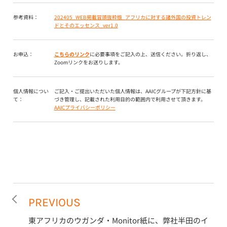
参考資料：
202405_WEB掲載冒頭抜粋版_アフリカに対する諸外国の投資トレン
ドとそのエッセンス_ver1.0
お申込：
こちらのリンク
に必要事項をご記入の上、送信ください。折り返し、
Zoomリンクをお送りします。
個人情報につい
ご記入・ご提出いただいた個人情報は、AAICグループが下記方針に基
て：
づき管理し、記載された利用目的の範囲内で利用させて頂きます。
AAICプライバシーポリシー
PREVIOUS
東アフリカのウガンダ・Monitor紙に、弊社半田のイ