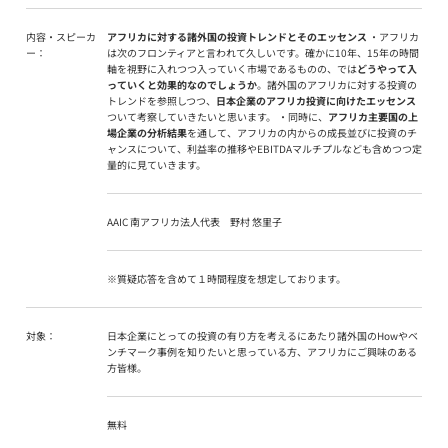
内容・スピーカ
アフリカに対する諸外国の投資トレンドとそのエッセンス
・アフリカ
ー：
は次のフロンティアと言われて久しいです。確かに10年、15年の時間
軸を視野に入れつつ入っていく市場であるものの、では
どうやって入
っていくと効果的なのでしょうか
。諸外国のアフリカに対する投資の
トレンドを参照しつつ、
日本企業のアフリカ投資に向けたエッセンス
ついて考察していきたいと思います。 ・同時に、
アフリカ主要国の上
場企業の分析結果
を通して、アフリカの内からの成長並びに投資のチ
ャンスについて、利益率の推移やEBITDAマルチプルなども含めつつ定
量的に見ていきます。
AAIC 南アフリカ法人代表 野村 悠里子
※質疑応答を含めて１時間程度を想定しております。
対象：
日本企業にとっての投資の有り方を考えるにあたり諸外国のHowやベ
ンチマーク事例を知りたいと思っている方、アフリカにご興味のある
方皆様。
無料