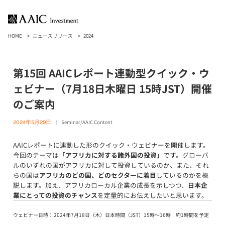
HOME
ニュースリリース
2024
第15回 AAICレポート連動型クイック・ウ
ェビナー（7月18日木曜日 15時JST）開催
のご案内
Seminar/AAIC Content
2024年5月29日
AAICレポートに連動した形のクイック・ウェビナーを開催します。
今回のテーマは
「アフリカに対する諸外国の投資」
です。グローバ
ルのいずれの国がアフリカに対して投資しているのか、また、それ
らの国は
アフリカのどの国、どのセクターに着目
しているのかを概
説します。加え、アフリカローカル企業の成長を示しつつ、
日本企
業にとっての投資のチャンス
を定量的にお伝えしたいと思います。
ウェビナー日時：
2024年7月18日（木）日本時間（JST）15時〜16時 約1時間を予定