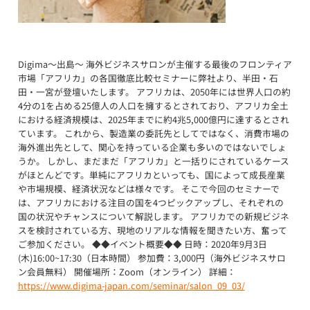
Digima〜出島〜 海外ビジネスサロンが主催する最後のフロンティア
市場「アフリカ」の各国徹底比較セミナーに弊社より、半田・石
田・一宮が登壇いたします。 アフリカは、2050年には世界人口の約
4分の1を占める25億人の人口を擁するとされており、アフリカ全土
における経済規模は、2025年までに約4兆5,000億円に達するとされ
ています。 これから、製造業の委託先としてではなく、消費市場の
海外進出先として、関心を持っている企業も多いのではないでしょ
うか。 しかし、まだまだ「アフリカ」と一括りにされているケース
がほとんどです。単純にアフリカといっても、国によって成長産業
や市場規模、経済状況などは様々です。 そこで今回のセミナーで
は、アフリカにおける注目の国を4つピックアップし、それぞれの
国の状況やチャンスについて解説します。 アフリカでの新規ビジネ
スを検討されている方、現地のリアルな情報を聞きたい方、奮って
ご参加ください。 ◆◆イベント概要◆◆ 日時：2020年9月3日
(木)16:00~17:30（日本時間） 参加費：3,000円（海外ビジネスサロ
ン会員無料） 開催場所：Zoom（オンライン） 詳細：
https://www.digima-japan.com/seminar/salon_09_03/