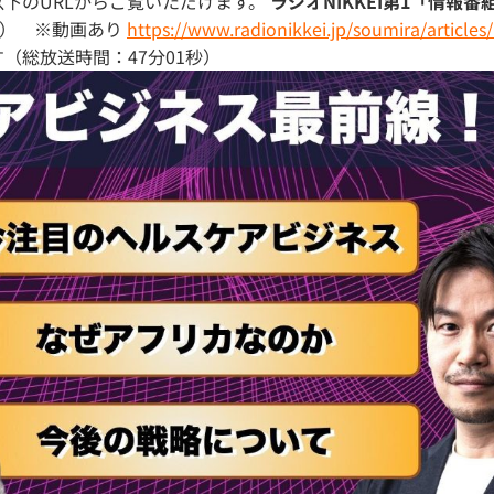
以下のURLからご覧いただけます。
ラジオNIKKEI第1「情報
木）） ※動画あり
https://www.radionikkei.jp/soumira/article
す（総放送時間：47分01秒）