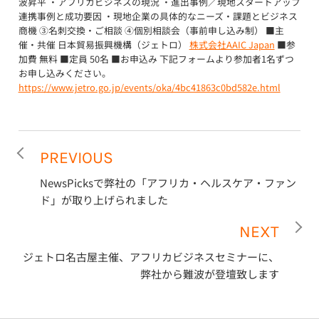
波昇平 ・アフリカビジネスの現況 ・進出事例／現地スタートアップ
連携事例と成功要因 ・現地企業の具体的なニーズ・課題とビジネス
商機 ③名刺交換・ご相談 ④個別相談会（事前申し込み制） ■主
催・共催 日本貿易振興機構（ジェトロ）
株式会社AAIC Japan
■参
加費 無料 ■定員 50名 ■お申込み 下記フォームより参加者1名ずつ
お申し込みください。
https://www.jetro.go.jp/events/oka/4bc41863c0bd582e.html
PREVIOUS
NewsPicksで弊社の「アフリカ・ヘルスケア・ファン
ド」が取り上げられました
NEXT
ジェトロ名古屋主催、アフリカビジネスセミナーに、
弊社から難波が登壇致します