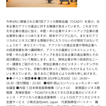
今年8月に開催された第7回アフリカ開発会議（TICAD7）を受け、日
本企業のアフリカ進出に対する機運が高まっています。これまでの
大手企業の進出に加え、中堅・中小企業やスタートアップ企業の進
出事例も増えつつありますが、欧米やアジアに比べ、まだまだアフ
リカのビジネスに関する情報が手に入りづらいのが現状ではないで
しょうか？ 本セミナーでは、アフリカへの進出支援や現地企業へ
の投資実績を持つ講師陣が、アフリカの最新ビジネストレンドと、
中堅・中小企業やスタートアップを含む日本企業の進出事例とその
成功要因について解説します。また、現地企業が持つ具体的なニー
ズ・課題をご紹介のうえ、参加企業様とのビジネス・マッチングの
可能性についても、手触り感を持ってご検討いただけるようにした
いと考えています。 皆さまのご参加を心よりお待ち申しあげます。
◆◆イベント概要◆◆ ■日時 2019年11月26日（火）14:00～
16:30（受付開始：13:30） ■場所 岡山コンベンションセンター 407
会議室 ■内容 ①日本貿易振興機構（ジェトロ） 新興国ビジネス開
発課 馬場安里紗 ・TICAD7から見えてきた日本企業のビジネスチ
ャンス ・アフリカへの進出支援事例 ・ジェトロのアフリカビジネス
支援サービス ②株式会社AAIC Japan 代表取締役パートナー 難