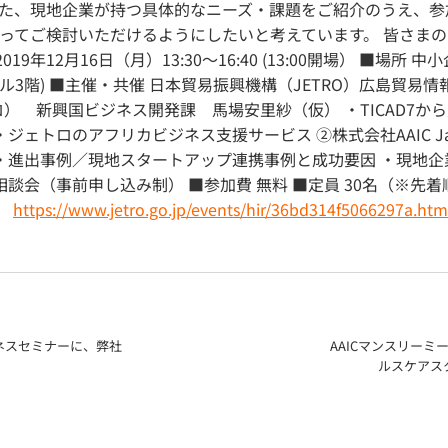
た、現地企業が持つ具体的なニーズ・課題をご紹介のうえ、参
ってご検討いただけるようにしたいと考えています。 皆さま
19年12月16日（月）13:30～16:40 (13:00開場） ■場
ル3階) ■主催・共催 日本貿易振興機構（JETRO）広島貿易情報セン
） 新興国ビジネス開発課 馬場安里紗（仮） ・TICAD7か
・ジェトロのアフリカビジネス支援サービス ②株式会社AAIC J
 ・進出事例／現地スタートアップ連携事例と成功要因 ・現地
相談会（事前申し込み制） ■参加費 無料 ■定員 30名（※先着
。
https://www.jetro.go.jp/events/hir/36bd314f5066297a.htm
ネスセミナーに、弊社
AAICマンスリーミ
ルスケアス