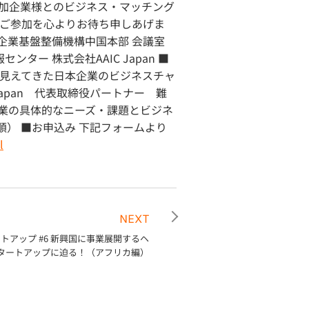
加企業様とのビジネス・マッチング
のご参加を心よりお待ち申しあげま
所 中小企業基盤整備機構中国本部 会議室
ター 株式会社AAIC Japan ■
ら見えてきた日本企業のビジネスチャ
apan 代表取締役パートナー 難
企業の具体的なニーズ・課題とビジネ
順） ■お申込み 下記フォームより
l
NEXT
ートアップ #6 新興国に事業展開するヘ
タートアップに迫る！（アフリカ編）