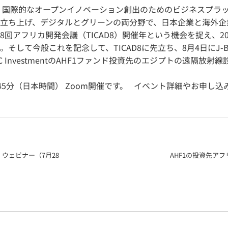
、国際的なオープンイノベーション創出のためのビジネスプラ
）」を立ち上げ、デジタルとグリーンの両分野で、日本企業と海外
アフリカ開発会議（TICAD8）開催年という機会を捉え、2022
して今般これを記念して、TICAD8に先立ち、8月4日にJ-B
C InvestmentのAHF1ファンド投資先のエジプトの遠隔放
17時45分（日本時間） Zoom開催です。 イベント詳細やお申し込
・ウェビナー（7月28
AHF1の投資先アフ