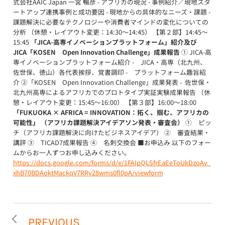
式会社AAIC Japan 一宮 暢彦 - アフリカの現況 - 事例紹介／現地スタ
ートアップ連携事例と成功要因 - 現地からの具体的なニーズ・課題 -
課題解決に必要なテクノロジーや消費者マインドの変化についての
分析 （休憩・レイアウト変更：14:30～14:45） 【第２部】14:45～
15:45
「JICA-高専イノベーションプラットフォーム」紹介及び
JICA「KOSEN Open Innovation Challenge」成果報告
① JICA-高
専イノベーションプラットフォーム紹介 - JICA・高専（北九州、
佐世保、徳山）各代表挨拶、覚書調印 - プラットフォーム趣旨紹
介 ②「KOSEN Open Innovation Challenge」成果発表 - 佐世保・
北九州高専によるアフリカでのプロトタイプ実証実験成果報告 （休
憩・レイアウト変更：15:45～16:00） 【第３部】16:00～18:00
「FUKUOKA × AFRICA = INNOVATION：拓く、掴む、アフリカの
可能性」 （アフリカ課題解決アイデアソン発表・審査会）
① ピッ
チ（アフリカ課題解決に向けたビジネスアイデア） ② 審査結果・
講評 ③ TICAD7成果報告 ④ 名刺交換会 ■お申込み 以下のフォー
ムからお一人ずつお申し込みください。
https://docs.google.com/forms/d/e/1FAIpQLSfrEaEeToUkDzoAv_
xhB70BDAoktMackqV7RRy28wms0fl0pA/viewform
PREVIOUS