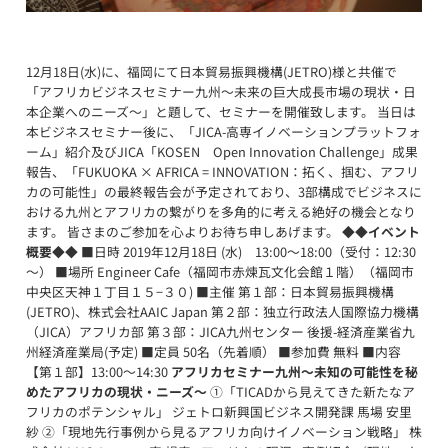
12月18日(水)に、福岡にて日本貿易振興機構(JETRO)様と共催で
「アフリカビジネスセミナー九州～未来の巨大成長市場の現状・日
本企業へのニーズ～」と題して、セミナーを開催致します。 当日は
本ビジネスセミナー後に、「JICA-高専イノベーションプラットフォ
ーム」紹介及びJICA「KOSEN Open Innovation Challenge」成果
報告、「FUKUOKA × AFRICA = INNOVATION：拓く、掴む、アフリ
カの可能性」の最終報告会が予定されており、3部構成でビジネスに
おける九州とアフリカの繋がりを多角的に考える絶好の機会となり
ます。 皆さまのご参加を心よりお待ち申しあげます。
◆◆イベント
概要◆◆
■日時 2019年12月18日 (水) 13:00～18:00（受付：12:30
～） ■場所 Engineer Cafe（福岡市赤煉瓦文化会館１階）（福岡市
中央区天神１丁目１５−３０) ■主催 第１部：日本貿易振興機構
(JETRO)、株式会社AAIC Japan 第２部：独立行政法人国際協力機構
（JICA）アフリカ部 第３部：JICA九州センター 後援-経済産業省九
州経済産業局(予定) ■定員 50名（先着順） ■参加費 無料 ■内容
【第１部】13:00～14:30
アフリカセミナー九州～未知の可能性を秘
めたアフリカの現状・ニーズ～
①「TICADから見えてきた新たなア
フリカのポテンシャル」 ジェトロ新興国ビジネス開発課 馬場 安里
紗 ②「現地先行事例から見るアフリカ向けイノベーション戦略」 株